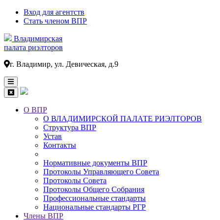
Вход для агентств
Стать членом ВПР
Владимирская
палата риэлторов
г. Владимир, ул. Девическая, д.9
О ВПР
О ВЛАДИМИРСКОЙ ПАЛАТЕ РИЭЛТОРОВ
Основная
Структура ВПР
навигация
Устав
Контакты
Нормативные документы ВПР
Протоколы Управляющего Совета
Протоколы Совета
Протоколы Общего Собрания
Профессиональные стандарты
Национальные стандарты РГР
Члены ВПР