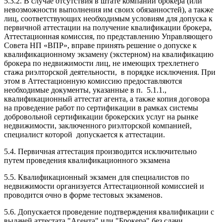
5.3.2. В случае отсутствия в штате компании брокера (или
невозможности выполнения им своих обязанностей), а также
лиц, соответствующих необходимым условиям для допуска к
первичной аттестации на получение квалификации брокера,
Аттестационная комиссия, по представлению Управляющего
Совета НП «ВПР», вправе принять решение о допуске к
квалификационному экзамену (экстерном) на квалификацию
брокера по недвижимости лиц, не имеющих трехлетнего
стажа риэлторской деятельности, в порядке исключения. При
этом в Аттестационную комиссию предоставляются
необходимые документы, указанные в п. 5.1.1.,
квалификационный аттестат агента, а также копия договора
на проведение работ по сертификации в рамках системы
добровольной сертификации брокерских услуг на рынке
недвижимости, заключенного риэлторской компанией,
специалист которой допускается к аттестации.
5.4. Первичная аттестация производится исключительно
путем проведения квалификационного экзамена
5.5. Квалификационный экзамен для специалистов по
недвижимости организуется Аттестационной комиссией и
проводится очно в форме тестовых экзаменов.
5.6. Допускается проведение подтверждения квалификации с
выдачей аттестата "Агента" или "Брокера" без сдачи