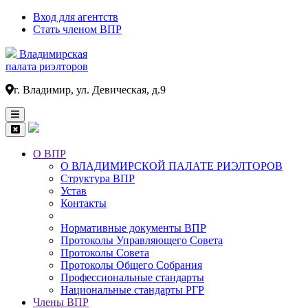
Вход для агентств
Стать членом ВПР
Владимирская
палата риэлторов
г. Владимир, ул. Девическая, д.9
О ВПР
О ВЛАДИМИРСКОЙ ПАЛАТЕ РИЭЛТОРОВ
Основная
Структура ВПР
навигация
Устав
Контакты
Нормативные документы ВПР
Протоколы Управляющего Совета
Протоколы Совета
Протоколы Общего Собрания
Профессиональные стандарты
Национальные стандарты РГР
Члены ВПР