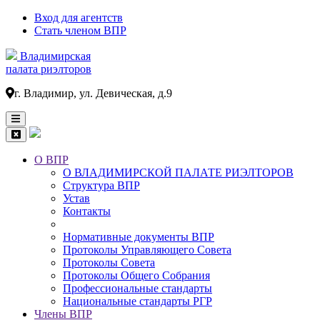
Вход для агентств
Стать членом ВПР
Владимирская
палата риэлторов
г. Владимир, ул. Девическая, д.9
О ВПР
О ВЛАДИМИРСКОЙ ПАЛАТЕ РИЭЛТОРОВ
Основная
Структура ВПР
навигация
Устав
Контакты
Нормативные документы ВПР
Протоколы Управляющего Совета
Протоколы Совета
Протоколы Общего Собрания
Профессиональные стандарты
Национальные стандарты РГР
Члены ВПР