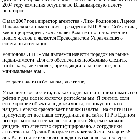
2004 году компания вступила во Владимирскую палату
риэлторов.
С мая 2007 года директор агентства «Лик» Родионова Лариса
Николаевна занимала пост Президента ВПР 8 лет. Сейчас она,
как вицепрезидент, возглавляет Комитет по привлечению
новых членов и является Председателем Управляющего
совета по аттестации.
Родионова Л.Н.: «Мы пытаемся навести порядок на рынке
недвижимости. Для его обеспечения необходимо следить,
чтобы каждый человек, приходящий в наш бизнес, знал
минимальные азы».
Что дает палата небольшому агентству.
У нас нет своего сайта, так как поддерживать и поднимать его
рейтинг для нас не является рентабельным. Я считаю, если
есть хорошие объекты недвижимости, то покупатель их
найдет. Нередко срабатывает имидж Палаты – на сайте ВПР
присутствуют все наши сотрудники, а на сайте РГР в Едином
реестре, который сейчас легко ищется в Яндексе, можно
увидеть, что агентство сертифицировано, а сотрудники
аттестованы. Средний возраст покупателей стал младше 36
лет. Клиенты теперь более продвинутые и легко проверят