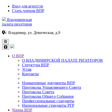
Вход для агентств
Стать членом ВПР
Владимирская
палата риэлторов
г. Владимир, ул. Девическая, д.9
О ВПР
О ВЛАДИМИРСКОЙ ПАЛАТЕ РИЭЛТОРОВ
Основная
Структура ВПР
навигация
Устав
Контакты
Нормативные документы ВПР
Протоколы Управляющего Совета
Протоколы Совета
Протоколы Общего Собрания
Профессиональные стандарты
Национальные стандарты РГР
Члены ВПР