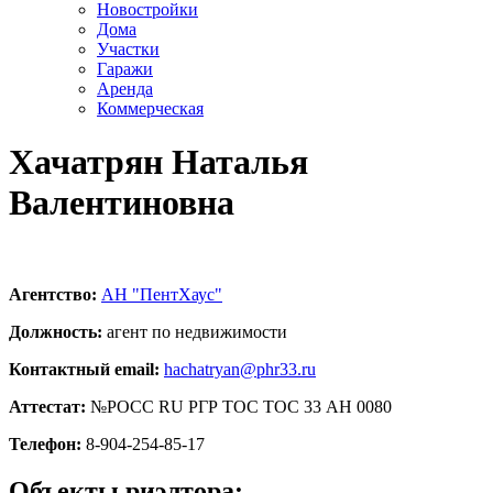
Новостройки
Дома
Участки
Гаражи
Аренда
Коммерческая
Хачатрян Наталья
Валентиновна
Агентство:
АН "ПентХаус"
Должность:
агент по недвижимости
Контактный email:
hachatryan@phr33.ru
Аттестат:
№РОСС RU РГР ТОС ТОС 33 АН 0080
Телефон:
8-904-254-85-17
Объекты риэлтора: