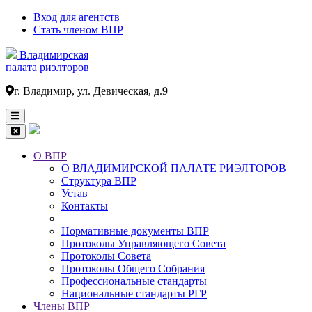
Вход для агентств
Стать членом ВПР
Владимирская
палата риэлторов
г. Владимир, ул. Девическая, д.9
О ВПР
О ВЛАДИМИРСКОЙ ПАЛАТЕ РИЭЛТОРОВ
Основная
Структура ВПР
навигация
Устав
Контакты
Нормативные документы ВПР
Протоколы Управляющего Совета
Протоколы Совета
Протоколы Общего Собрания
Профессиональные стандарты
Национальные стандарты РГР
Члены ВПР