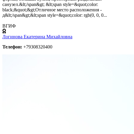
санузел.&lt;/span&gt; &lt;span style=&quot;color:
black;&quot;&gt;Отличное место расположения -
д&lt;/span&gt;&lt;span style=&quot;color: rgb(0, 0, 0...
ВГИФ
Логинова Екатерина Михайловна
Телефон:
+79308320400