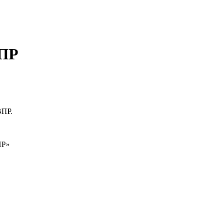
ВПР
ВПР.
ПР»