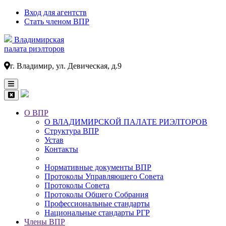
Вход для агентств
Стать членом ВПР
Владимирская
палата риэлторов
г. Владимир, ул. Девическая, д.9
О ВПР
О ВЛАДИМИРСКОЙ ПАЛАТЕ РИЭЛТОРОВ
Основная
Структура ВПР
навигация
Устав
Контакты
Нормативные документы ВПР
Протоколы Управляющего Совета
Протоколы Совета
Протоколы Общего Собрания
Профессиональные стандарты
Национальные стандарты РГР
Члены ВПР