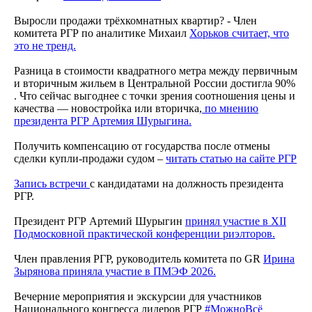
Выросли продажи трёхкомнатных квартир? - Член
комитета РГР по аналитике Михаил
Хорьков считает, что
это не тренд.
Разница в стоимости квадратного метра между первичным
и вторичным жильем в Центральной России достигла 90%
. Что сейчас выгоднее с точки зрения соотношения цены и
качества — новостройка или вторичка,
по мнению
президента РГР Артемия Шурыгина.
Получить компенсацию от государства после отмены
сделки купли-продажи судом –
читать статью на сайте РГР
Запись встречи
с кандидатами на должность президента
РГР.
Президент РГР Артемий Шурыгин
принял участие в XII
Подмосковной практической конференции риэлторов.
Член правления РГР, руководитель комитета по GR
Ирина
Зырянова приняла участие в ПМЭФ 2026.
Вечерние мероприятия и экскурсии для участников
Национального конгресса лидеров РГР
#МожноВсё