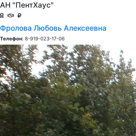
АН "ПентХаус"
Фролова Любовь Алексеевна
Телефон:
8-919-023-17-06