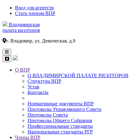
Вход для агентств
Стать членом ВПР
Владимирская
палата риэлторов
г. Владимир, ул. Девическая, д.9
О ВПР
О ВЛАДИМИРСКОЙ ПАЛАТЕ РИЭЛТОРОВ
Основная
Структура ВПР
навигация
Устав
Контакты
Нормативные документы ВПР
Протоколы Управляющего Совета
Протоколы Совета
Протоколы Общего Собрания
Профессиональные стандарты
Национальные стандарты РГР
Члены ВПР