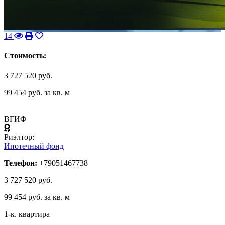
Следующее
Предыдущее
14
Стоимость:
3 727 520 руб.
99 454 руб. за кв. м
ВГИФ
Риэлтор:
Ипотечный фонд
Телефон:
+79051467738
3 727 520 руб.
99 454 руб. за кв. м
1-к. квартира