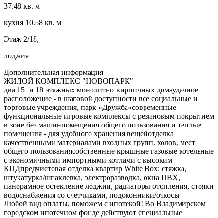
37.48 кв. м
кухня 10.68 кв. м
Этаж 2/18,
лоджия
Дополнительная информация
ЖИЛОЙ КОМПЛЕКС "НОВОПАРК"
два 15- и 18-этажных монолитно-кирпичных домаудачное
расположение - в шаговой доступности все социальные и
торговые учреждения, парк «Дружба»современные
функциональные игровые комплексы с резиновым покрытием
в зоне без машинпомещения общего пользования и теплые
помещения - для удобного хранения вещейотделка
качественными материалами входных групп, холов, мест
общего пользованиясобственные крышные газовые котельные
с экономичными импортными котлами с высоким
КПДпредчистовая отделка квартир White Box: стяжка,
штукатурка/шпаклевка, электроразводка, окна ПВХ,
панорамное остекление лоджии, радиаторы отопления, стояки
водоснабжения со счетчиками, подоконники/откосы
Любой вид оплаты, поможем с ипотекой! Во Владимирском
городском ипотечном фонде действуют специальные