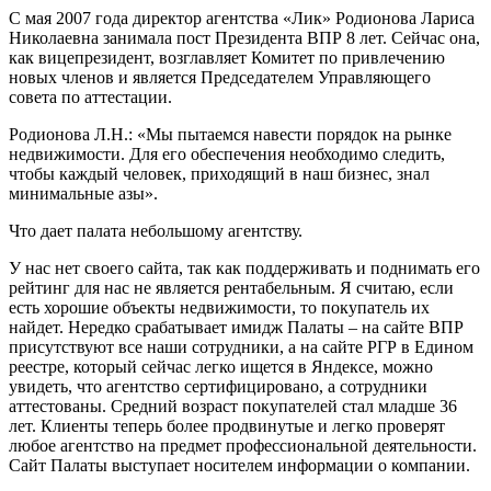
С мая 2007 года директор агентства «Лик» Родионова Лариса
Николаевна занимала пост Президента ВПР 8 лет. Сейчас она,
как вицепрезидент, возглавляет Комитет по привлечению
новых членов и является Председателем Управляющего
совета по аттестации.
Родионова Л.Н.: «Мы пытаемся навести порядок на рынке
недвижимости. Для его обеспечения необходимо следить,
чтобы каждый человек, приходящий в наш бизнес, знал
минимальные азы».
Что дает палата небольшому агентству.
У нас нет своего сайта, так как поддерживать и поднимать его
рейтинг для нас не является рентабельным. Я считаю, если
есть хорошие объекты недвижимости, то покупатель их
найдет. Нередко срабатывает имидж Палаты – на сайте ВПР
присутствуют все наши сотрудники, а на сайте РГР в Едином
реестре, который сейчас легко ищется в Яндексе, можно
увидеть, что агентство сертифицировано, а сотрудники
аттестованы. Средний возраст покупателей стал младше 36
лет. Клиенты теперь более продвинутые и легко проверят
любое агентство на предмет профессиональной деятельности.
Сайт Палаты выступает носителем информации о компании.