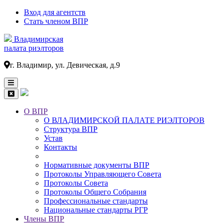
Вход для агентств
Стать членом ВПР
Владимирская
палата риэлторов
г. Владимир, ул. Девическая, д.9
О ВПР
О ВЛАДИМИРСКОЙ ПАЛАТЕ РИЭЛТОРОВ
Основная
Структура ВПР
навигация
Устав
Контакты
Нормативные документы ВПР
Протоколы Управляющего Совета
Протоколы Совета
Протоколы Общего Собрания
Профессиональные стандарты
Национальные стандарты РГР
Члены ВПР