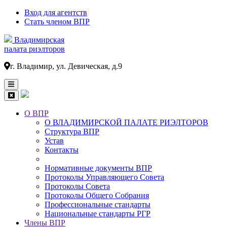
Вход для агентств
Стать членом ВПР
Владимирская
палата риэлторов
г. Владимир, ул. Девическая, д.9
О ВПР
О ВЛАДИМИРСКОЙ ПАЛАТЕ РИЭЛТОРОВ
Основная
Структура ВПР
навигация
Устав
Контакты
Нормативные документы ВПР
Протоколы Управляющего Совета
Протоколы Совета
Протоколы Общего Собрания
Профессиональные стандарты
Национальные стандарты РГР
Члены ВПР