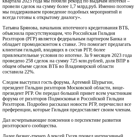
квартала 2023 года мы побили рекорд по выдачам ипотеки –
провели сделок на сумму более 1,7 млрд.руб. Именно поэтому
мы поддерживаем проведение подобных мероприятий и
всегда готовы к открытому диалогу».
Татьяна Брянова, начальник ипотечного кредитования ВТБ,
объяснила присутствующим, что Российская Гильдия
Риэлторов (РГР) является федеральным партнером Банка и
обладает промодисконтом к ставке. Это помогает предлагать
клиентам гильдий, входящих в состав РГР, более
привлекательные условия по ипотеке. За 9 месяцев 2023 года
проведено 258 сделок на сумму 725 млн.рублей, доля ВПР в
общем объеме сделок ВТБ во Владимирской области
составила 22%.
Следом выступил гость форума, Артемий Шурыгин,
президент Гильдии риэлторов Московской области, вице-
президент РГР. Он передал большой привет всем участникам
форума от риэлторов Подмосковья и Российской Гильдии
Риэлторов. Подробно рассказал новости РГР, перечислил все
преференции, которые Гильдия предоставляет своим членам.
Дал исчерпывающие пояснения о перспективе развития
риэлторского сообщества.
Далее бизнес-тренер Алексей Гусев провел интенсивный