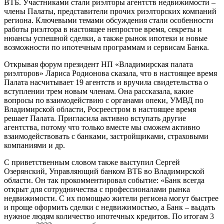
ВТБ. Участниками стали риэлторы агентств недвижимости –
члены Палаты, представители прочих риэлторских компаний
региона. Ключевыми темами обсуждения стали особенности
работы риэлтора в настоящее непростое время, секреты и
нюансы успешной сделки, а также рынок ипотеки и новые
возможности по ипотечным программам и сервисам Банка.
Открывая форум президент НП «Владимирская палата
риэлторов» Лариса Родионова сказала, что в настоящее время
Палата насчитывает 19 агентств и вручила свидетельства о
вступлении трем новым членам. Она рассказала, какие
вопросы по взаимодействию с органами опеки, УМВД по
Владимирской области, Росреестром в настоящее время
решает Палата. Пригласила активно вступать другие
агентства, потому что только вместе мы сможем активно
взаимодействовать с банками, застройщиками, страховыми
компаниями и др.
С приветственным словом также выступил Сергей
Озерянский, Управляющий банком ВТБ во Владимирской
области. Он так прокомментировал событие: «Банк всегда
открыт для сотрудничества с профессионалами рынка
недвижимости. С их помощью жители региона могут быстрее
и проще оформить сделки с недвижимостью, а Банк – выдать
нужное людям количество ипотечных кредитов. По итогам 3