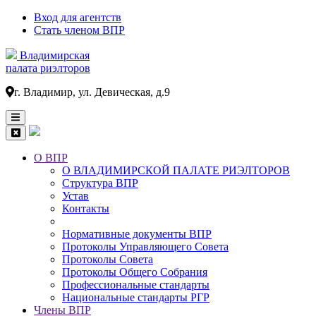
Вход для агентств
Стать членом ВПР
Владимирская
палата риэлторов
г. Владимир, ул. Девическая, д.9
О ВПР
О ВЛАДИМИРСКОЙ ПАЛАТЕ РИЭЛТОРОВ
Основная
Структура ВПР
навигация
Устав
Контакты
Нормативные документы ВПР
Протоколы Управляющего Совета
Протоколы Совета
Протоколы Общего Собрания
Профессиональные стандарты
Национальные стандарты РГР
Члены ВПР