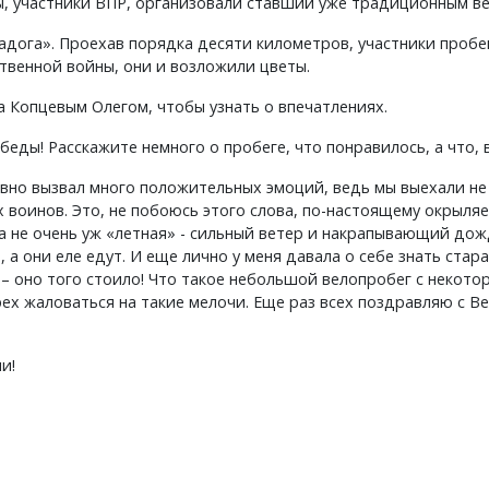
 участники ВПР, организовали ставший уже традиционным вел
адога». Проехав порядка десяти километров, участники пробе
венной войны, они и возложили цветы.
а Копцевым Олегом, чтобы узнать о впечатлениях.
беды! Расскажите немного о пробеге, что понравилось, а что,
ловно вызвал много положительных эмоций, ведь мы выехали не 
воинов. Это, не побоюсь этого слова, по-настоящему окрыляе
ла не очень уж «летная» - сильный ветер и накрапывающий дож
 а они еле едут. И еще лично у меня давала о себе знать стар
 – оно того стоило! Что такое небольшой велопробег с некот
х жаловаться на такие мелочи. Еще раз всех поздравляю с В
и!